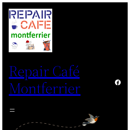
Aller
au
contenu
Repair Café
Repair Café Montferrier
Montferrier